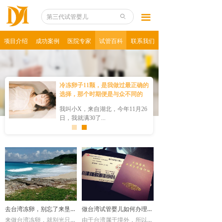
项目介绍
끀
ꄙ
香港试管婴儿
项目介绍
成功案例
医院专家
试管百科
联系我们
台湾试管婴儿
泰国试管婴儿
冷冻卵子11颗，是我做过最正确的
选择，那个时期便是与众不同的
美国试管婴儿
我叫小X，来自湖北，今年11月26
日，我就满30了...
马来试管婴儿
俄罗斯试管婴儿
第三代试管婴儿
去台湾冻卵，别忘了来垦丁的公园看看！
做台湾试管婴儿如何办理入台证件？
来做台湾冻卵，就别光只是在台中、台北待着！垦丁位于台湾本岛的最南端，很多人把垦丁称之为台湾的“天涯海角”，你来到垦丁，一定能收获到更多不同于台中、台北的美丽。
由于台湾属于境外，所以试管夫妇在准备做台湾试管婴儿的时候，免不了要提前准备好入台的证件，以免耽误试管婴儿的治疗周期。