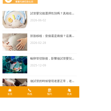
試管嬰兒能選擇性別嗎？真相在這裏
2026-06-02
胚胎移植：壹個還是兩個？這裏有答案！
2026-02-28
輸卵管切除後，影響做試管嬰兒嗎？
2025-12-09
做試管的時候發現老婆正常，老公精子異常，這時候怎麽辦？
2025-09-20
낀
끅
녀
뀡
首页
热线
预约
优美
查看更多